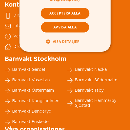
Kontakta oss
ACCEPTERA ALLA
010-178 79 00
info@nannybytellus.se
AVVISA ALLA
Vardagar 08-18
VISA DETALJER
Drottninggatan 86
Barnvakt Stockholm
Barnvakt Gärdet
Barnvakt Nacka
Barnvakt Vasastan
Barnvakt Södermalm
Barnvakt Östermalm
Barnvakt Täby
Barnvakt Hammarby
Barnvakt Kungsholmen
Sjöstad
Barnvakt Danderyd
Barnvakt Enskede
Våra organisationer