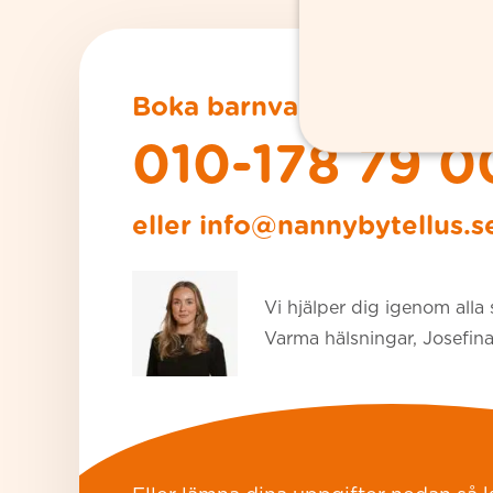
Boka barnvakt på
010-178 79 0
eller
info@nannybytellus.s
Vi hjälper dig igenom alla 
Varma hälsningar, Josefin