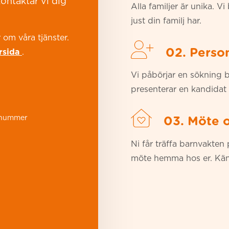
ontaktar vi dig
Alla familjer är unika. V
just din familj har.
 om våra tjänster.
02. Perso
ärsida
.
Vi påbörjar en sökning b
presenterar en kandidat 
03. Möte o
Ni får träffa barnvakten 
möte hemma hos er. Känns