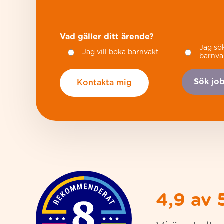
Vad gäller ditt ärende?
Jag sö
Jag vill boka barnvakt
barnva
Sök jo
4,9 av 