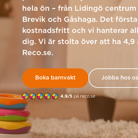
hela ön – från Lidingö centrum 
Brevik och Gåshaga. Det första 
kostnadsfritt och vi hanterar al
dig. Vi är stolta över att ha 4,9
Reco.se.
Boka barnvakt
Jobba hos o
4.9/5
på reco.se