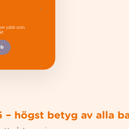
ker jobb som
kt
bb
5 – högst betyg av alla 