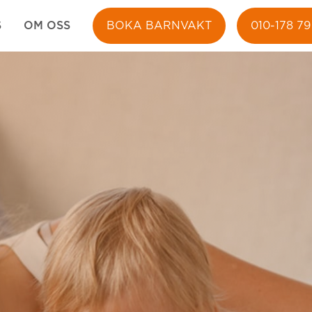
S
OM OSS
BOKA BARNVAKT
010-178 79