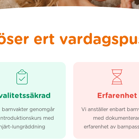
löser ert vardagspu
valitetssäkrad
Erfarenhet
a barnvakter genomgår
Vi anställer enbart barn
 introduktionskurs med
med dokumentera
hjärt-lungräddning
erfarenhet av barnpas