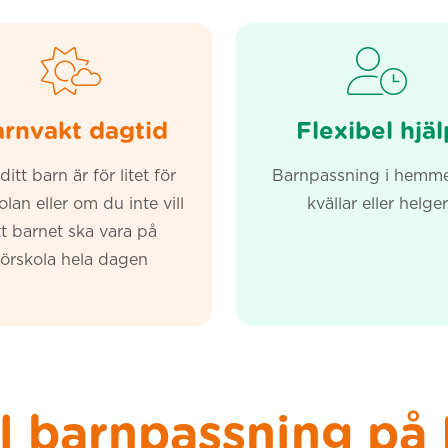
rnvakt dagtid
Flexibel hjäl
ditt barn är för litet för
Barnpassning i hemme
olan eller om du inte vill
kvällar eller helger
tt barnet ska vara på
förskola hela dagen
l barnpassning på