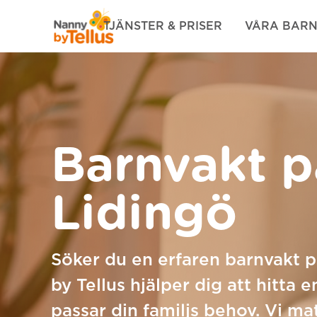
Nanny by Tellus
TJÄNSTER & PRISER
VÅRA BAR
Hoppa till innehåll
Barnvakt p
Lidingö
Söker du en erfaren barnvakt 
by Tellus hjälper dig att hitta
passar din familjs behov. Vi ma