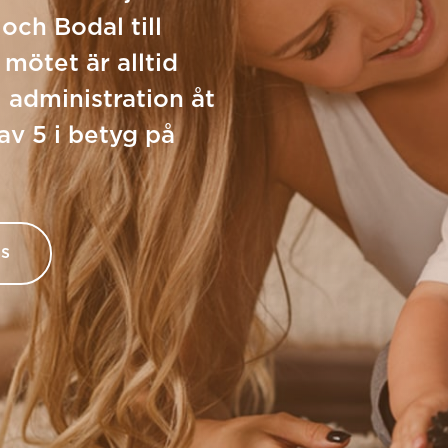
och Bodal till
mötet är alltid
l administration åt
 av 5 i betyg på
ss