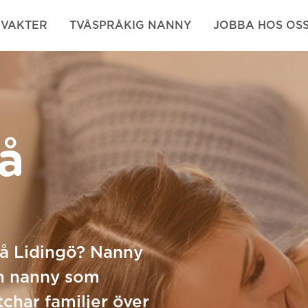
NVAKTER
TVÅSPRÅKIG NANNY
JOBBA HOS OS
å
på Lidingö? Nanny
 en nanny som
tchar familjer över