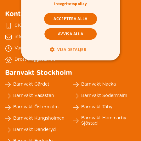
integritetspolicy
Kontakta oss
ACCEPTERA ALLA
010-178 79 00
AVVISA ALLA
info@nannybytellus.se
Vardagar 08-18
VISA DETALJER
Drottninggatan 86
Barnvakt Stockholm
Barnvakt Gärdet
Barnvakt Nacka
Barnvakt Vasastan
Barnvakt Södermalm
Barnvakt Östermalm
Barnvakt Täby
Barnvakt Hammarby
Barnvakt Kungsholmen
Sjöstad
Barnvakt Danderyd