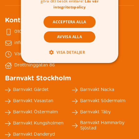
göra ditt besök enklare!
Läs vår
integritetspolicy
Kontakta oss
ACCEPTERA ALLA
010-178 79 00
AVVISA ALLA
info@nannybytellus.se
VISA DETALJER
Vardagar 08-18
Drottninggatan 86
Barnvakt Stockholm
Barnvakt Gärdet
Barnvakt Nacka
Barnvakt Vasastan
Barnvakt Södermalm
Barnvakt Östermalm
Barnvakt Täby
Barnvakt Hammarby
Barnvakt Kungsholmen
Sjöstad
Barnvakt Danderyd