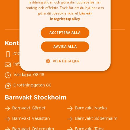
laddningstider och göra din upplevelse här
smidig och effektiv. Tack för att du hjälper oss
010-178 79 00
göra ditt besök enklare!
Läs vår
integritetspolicy
ACCEPTERA ALLA
Kontakta oss
AVVISA ALLA
010-178 79 00
VISA DETALJER
info@nannybytellus.se
Vardagar 08-18
Drottninggatan 86
Barnvakt Stockholm
Barnvakt Gärdet
Barnvakt Nacka
Barnvakt Vasastan
Barnvakt Södermalm
Barnvakt Östermalm
Barnvakt Täby