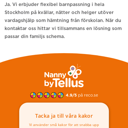
Ja. Vi erbjuder flexibel barnpassning i hela
Stockholm på kvällar, nätter och helger utöver
vardagshjälp som hämtning från förskolan. När du
kontaktar oss hittar vi tillsammans en lösning som
passar din familjs schema.
Sidfot
4.9/5
på reco.se
Tacka ja till våra kakor
Boka barnvakt
Vi använder små kakor för att snabba upp