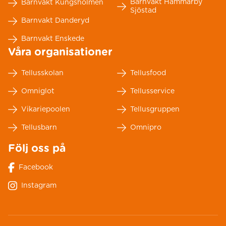
Barnvakt Hammarby
Barnvakt Kungsholmen
Sjöstad
Barnvakt Danderyd
Barnvakt Enskede
Våra organisationer
Tellusskolan
Tellusfood
Omniglot
Tellusservice
Vikariepoolen
Tellusgruppen
Tellusbarn
Omnipro
Följ oss på
Facebook
Instagram