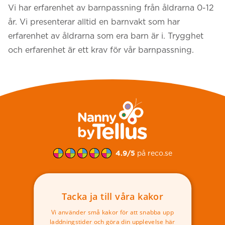
Vi har erfarenhet av barnpassning från åldrarna 0-12
år. Vi presenterar alltid en barnvakt som har
erfarenhet av åldrarna som era barn är i. Trygghet
och erfarenhet är ett krav för vår barnpassning.
Sidfot
4.9/5
på reco.se
Boka barnvakt
Tacka ja till våra kakor
Vi använder små kakor för att snabba upp
laddningstider och göra din upplevelse här