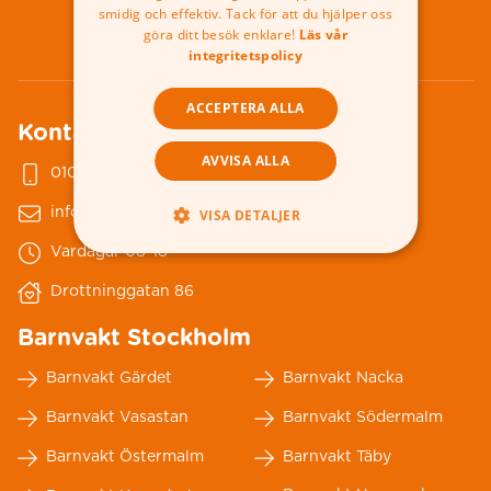
010-178 79 00
smidig och effektiv. Tack för att du hjälper oss
göra ditt besök enklare!
Läs vår
integritetspolicy
ACCEPTERA ALLA
Kontakta oss
AVVISA ALLA
010-178 79 00
info@nannybytellus.se
VISA DETALJER
Vardagar 08-18
Drottninggatan 86
Barnvakt Stockholm
Barnvakt Gärdet
Barnvakt Nacka
Barnvakt Vasastan
Barnvakt Södermalm
Barnvakt Östermalm
Barnvakt Täby