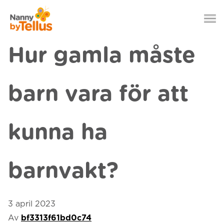
Nanny by Tellus
Hoppa till innehåll
Hur gamla måste
barn vara för att
kunna ha
barnvakt?
3 april 2023
Av
bf3313f61bd0c74